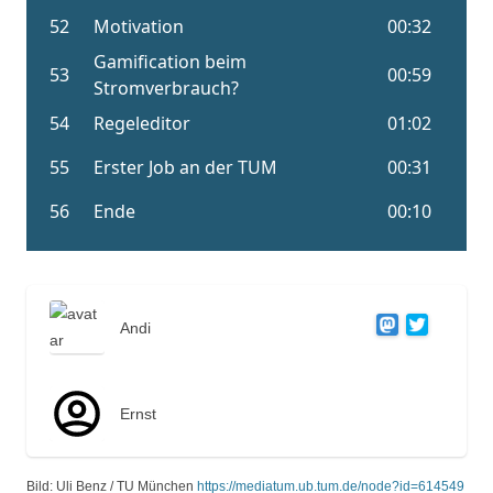
Andi
Ernst
Bild: Uli Benz / TU München
https://mediatum.ub.tum.de/node?id=614549